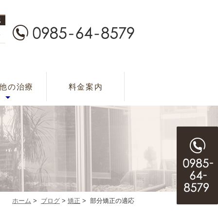
ツ用マウスガー
呼吸症候群
ポーツ歯科
他の治療
料金案内
ド
ホーム
>
ブログ
>
矯正
>
部分矯正の適応