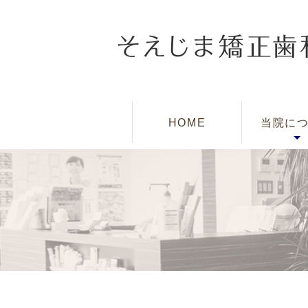
そえじま矯
院長ブ
院長紹
アクセ
診療時
院内風
HOME
当院に
特徴