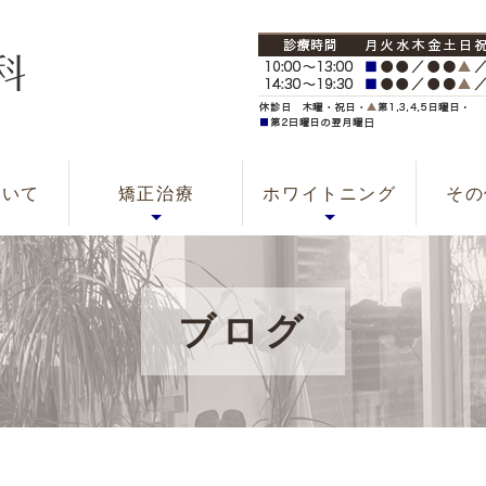
正歯科の
ログ
介
ス
間
景
当院の矯正治療につい
一般的なリスクや副作
こどもの矯正治療
大人の矯正治療
ホワイトニングの
歯のクリーニング
オフィス
ホーム
スポー
無
ス
ついて
矯正治療
ホワイトニング
その
用について
て
ホワイトニング
ホワイトニング
（PMTC）
注意事項
ブログ