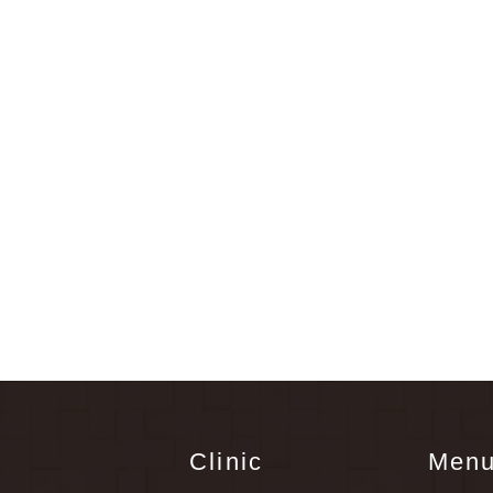
Clinic
Men